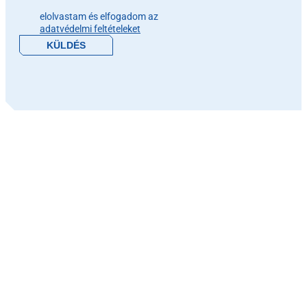
Please leave this field empty.
elolvastam és elfogadom az
adatvédelmi feltételeket