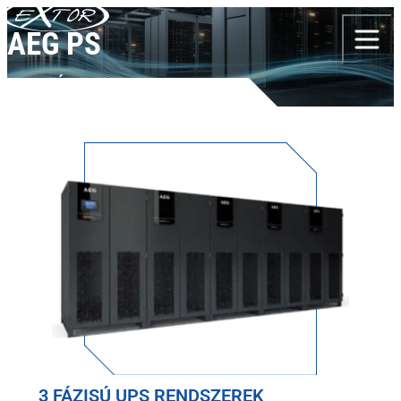
Skip to content
AEG PS
TERMÉKEK
AEG PS
3 FÁZISÚ UPS RENDSZEREK