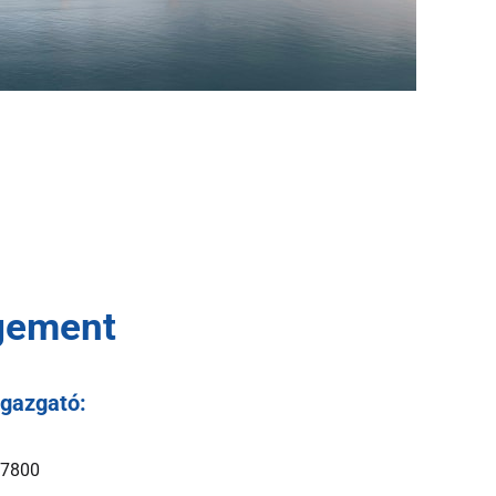
gement
igazgató:
 7800