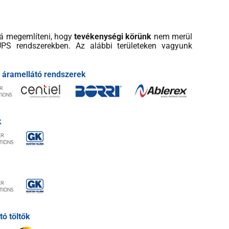
á megemlíteni, hogy
tevékenységi körünk
nem merül
UPS rendszerekben. Az alábbi területeken vagyunk
áramellátó rendszerek
k
ó töltők