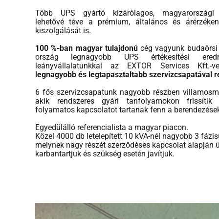
Több UPS gyártó kizárólagos, magyarországi 
lehetővé téve a prémium, általános és árérzéken
kiszolgálását is.
100 %-ban magyar tulajdonú
cég vagyunk budaörsi 
ország legnagyobb UPS értékesítési ered
leányvállalatunkkal az EXTOR Services Kft.-
legnagyobb és legtapasztaltabb szervizcsapatával 
6 fős szervizcsapatunk nagyobb részben villamosmé
akik rendszeres gyári tanfolyamokon frissítik
folyamatos kapcsolatot tartanak fenn a berendezések
Egyedülálló referencialista a magyar piacon.
Közel 4000 db letelepített 10 kVA-nél nagyobb 3 fázis
melynek nagy részét szerződéses kapcsolat alapján ü
karbantartjuk és szükség esetén javítjuk.