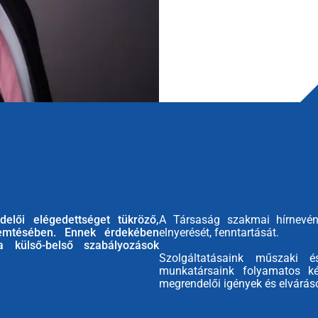
elői elégedettséget tükröző,
A Társaság szakmai hírnevéne
remtésében. Ennek érdekében
elnyerését, fenntartását.
a külső-belső szabályozások
Szolgáltatásaink műszaki é
munkatársaink folyamatos ké
megrendelői igények és elvárás