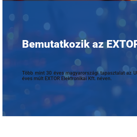
Bemutatkozik az EXTOR 
Több mint 30 éves magyarországi tapasztalat az U
éves múlt EXTOR Elektronikai Kft. néven.