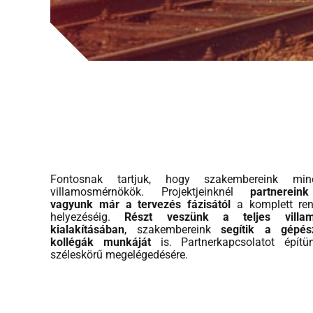
Fontosnak tartjuk, hogy szakembereink mi
villamosmérnökök. Projektjeinknél
partnerein
vagyunk már a tervezés fázisától
a komplett re
helyezéséig.
Részt veszünk a teljes villa
kialakításában
, szakembereink
segítik a gépés
kollégák munkáját
is. Partnerkapcsolatot építü
széleskörű megelégedésére.