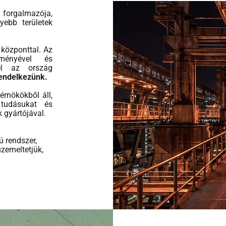
forgalmazója,
yebb területek
központtal. Az
ményével és
vel az ország
rendelkezünk.
rnökökből áll,
 tudásukat és
 gyártójával.
ú rendszer,
zemeltetjük,