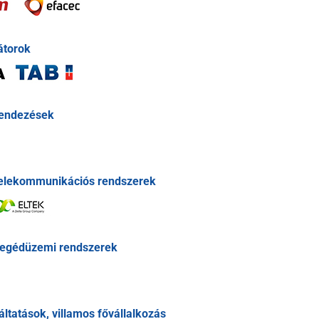
átorok
rendezések
elekommunikációs rendszerek
egédüzemi rendszerek
ltatások, villamos fővállalkozás