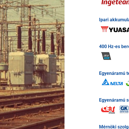
Ipari akkumul
400 Hz-es be
Egyenáramú t
Egyenáramú s
Mérnöki szolgá