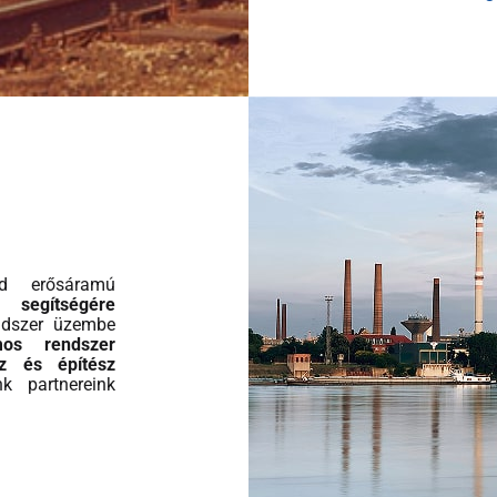
nd erősáramú
k segítségére
ndszer üzembe
mos rendszer
z és építész
nk partnereink