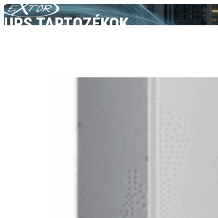
Skip to content
UPS TARTOZÉKOK
TERMÉKEK
AEG PS
UPS tartozékok