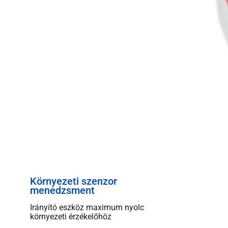
Környezeti szenzor
menedzsment
Irányító eszköz maximum nyolc
környezeti érzékelőhöz