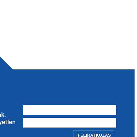
ak.
yetlen
Please leave this field empty.