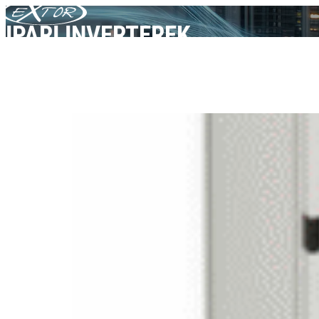
Skip to content
IPARI INVERTEREK
TERMÉKEK
AEG PS
Ipari inverterek