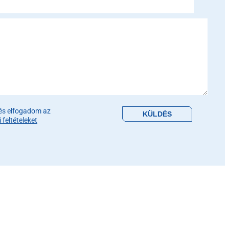
is field empty.
és elfogadom az
feltételeket