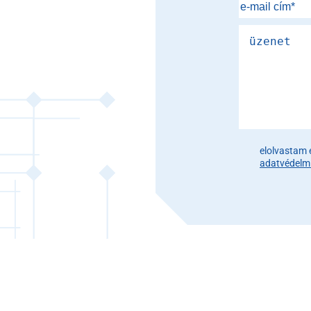
Please leave th
elolvastam 
adatvédelmi 