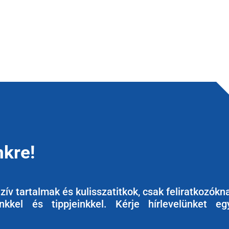
nkre!
ív tartalmak és kulisszatitkok, csak feliratkozókn
kkel és tippjeinkkel. Kérje hírlevelünket eg