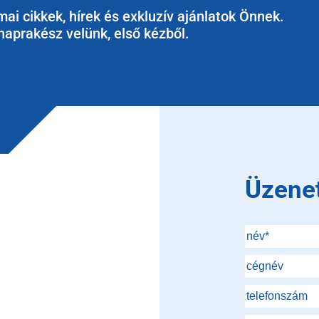
ai cikkek, hírek és exkluzív ajánlatok Önnek.
naprakész velünk, első kézből.
Üzene