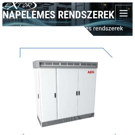
Skip to content
NAPELEMES RENDSZEREK
TERMÉKEK
AEG PS
Napelemes rendszerek