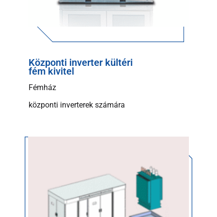
Központi inverter kültéri
fém kivitel
Fémház
központi inverterek számára