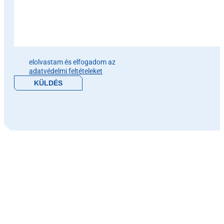
Please leave this field empty.
elolvastam és elfogadom az
adatvédelmi feltételeket