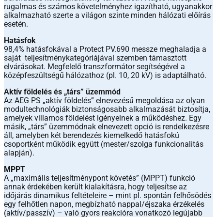
rugalmas és számos követelményhez igazítható, ugyanakkor
alkalmazható szerte a világon szinte minden hálózati előírás
esetén.
Hatásfok
98,4% hatásfokával a Protect PV.690 messze meghaladja a
saját teljesítménykategóriájával szemben támasztott
elvárásokat. Megfelelő transzformátor segítségével a
középfeszültségű hálózathoz (pl. 10, 20 kV) is adaptálható.
Aktív földelés és „társ” üzemmód
Az AEG PS „aktív földelés” elnevezésű megoldása az olyan
modultechnológiák biztonságosabb alkalmazását biztosítja,
amelyek villamos földelést igényelnek a működéshez. Egy
másik, „társ” üzemmódnak elnevezett opció is rendelkezésre
áll, amelyben két berendezés kiemelkedő hatásfokú
csoportként működik együtt (mester/szolga funkcionalitás
alapján).
MPPT
A „maximális teljesítménypont követés” (MPPT) funkció
annak érdekében került kialakításra, hogy teljesítse az
időjárás dinamikus feltételeire – mint pl. spontán felhősödés
egy felhőtlen napon, megbízható nappal/éjszaka érzékelés
(aktív/passzív) – való gyors reakcióra vonatkozó legújabb