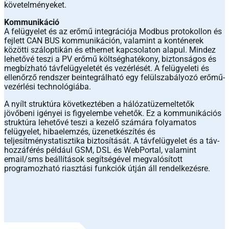
követelményeket.
Kommunikáció
A felügyelet és az erőmű integrációja Modbus protokollon és
fejlett CAN BUS kommunikáción, valamint a konténerek
közötti száloptikán és ethernet kapcsolaton alapul. Mindez
lehetővé teszi a PV erőmű költséghatékony, biztonságos és
megbízható távfelügyeletét és vezérlését. A felügyeleti és
ellenőrző rendszer beintegrálható egy felülszabályozó erőmű-
vezérlési technológiába.
A nyílt struktúra következtében a hálózatüzemeltetők
jövőbeni igényei is figyelembe vehetők. Ez a kommunikációs
struktúra lehetővé teszi a kezelő számára folyamatos
felügyelet, hibaelemzés, üzenetkészítés és
teljesítménystatisztika biztosítását. A távfelügyelet és a táv-
hozzáférés például GSM, DSL és WebPortal, valamint
email/sms beállítások segítségével megvalósított
programozható riasztási funkciók útján áll rendelkezésre.