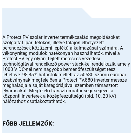
A Protect PV szolár inverter termékcsalád megoldásokat
szolgáltat ipari tetőkön, illetve talajon elhelyezett
berendezések közüzemi léptékű alkalmazásai számára. A
vékonyréteg modulok hatékonyan használhatók, mivel a
Protect PV egy olyan, fejlett mérési és vezérlési
technológiával rendelkező power stack-kel rendelkezik, amely
1000 V DC-nél nem nagyobb bemenőfeszültséget tesz
lehetővé. 98,85% hatásfok mellett az 50530 számú európai
szabványnak megfelelően a Protect PV.880 inverter messze
meghaladja a saját kategóriájával szemben támasztott
elvárásokat. Megfelelő transzformátor segítségével a
központi inverterek a középfeszültségű (pld. 10, 20 kV)
hálózathoz csatlakoztathatók.
FŐBB JELLEMZŐK: