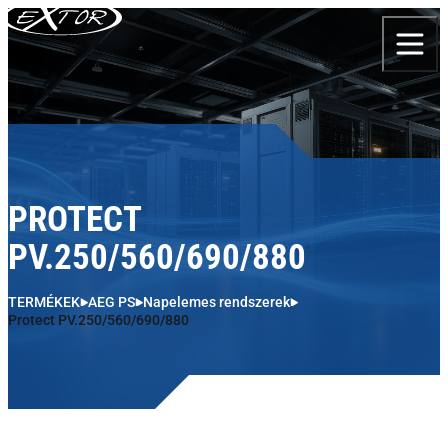
Skip to content
PROTECT
PV.250/560/690/880
TERMÉKEK
AEG PS
Napelemes rendszerek
Protect PV.250/560/690/880