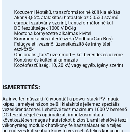
Közüzemi léptékű, transzformátor nélküli kialakítás
Akár 98,85% átalakítási hatásfok az 50530 számú
európai szabvány szerint, transzformátor nélkül
DC feszültségek 1000 V DC-ig
Mostoha környezetre alkalmas kivitel
Kommunikációs interfészek (Modbus/Can Bus)
Felügyeleti, vezérlő, üzenetkészítő és irányítási
eszközök
Opcionális „társ” üzemmód – két berendezés üzeme
Konténer és kültéri alkalmazás
Középfeszültség, 10, 20 kV, vagy egyéb, igény szerint
ISMERTETÉS:
Az inverter műszaki fénypontját a power stack PV magja
képezi, amelyet házon belüli kialakítás jellemez speciális
vezérlőrendszerrel. Lehetővé tesz maximum 1000 V bemenő
DC feszültséget és optimalizált impulzusmintája
következtében magas hatásfokot biztosít, ami lehetővé teszi
vékonyréteg modulok hatékony felhasználását és a teljes
berendezés költséghatékony tervezését. A teljes koncepció