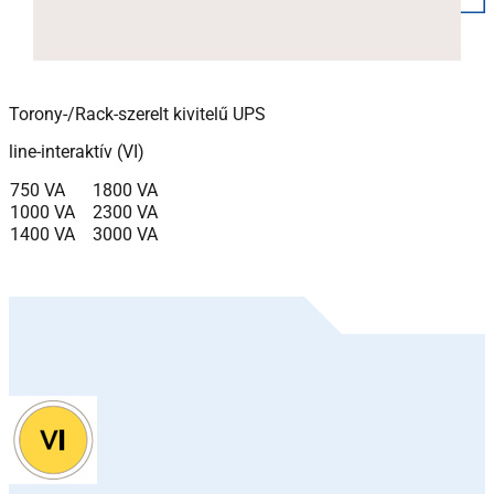
Torony-/Rack-szerelt kivitelű UPS
line-interaktív (VI)
750 VA
1800 VA
1000 VA
2300 VA
1400 VA
3000 VA