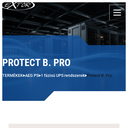
Skip to content
PROTECT B. PRO
TERMÉKEK
AEG PS
1 fázisú UPS rendszerek
Protect B. Pro