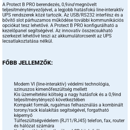
A Protect B PRO berendezés, 0,9
ind
megnövelt
teljesítménytényezőjével, a legjobb hatásfokú line-interaktív
UPS rendszerek közé tartozik. Az USB/RS232 interfész és a
bővítő slot párhuzamos működése további kommunikációs
opciókat tesz lehetővé. A Protect B PRO konfigurálható a
kezelőpanel segítségével. Az innovatív összecsukható
szerkezet lehetővé teszi az akkumulátorcserét az UPS
lecsatlakoztatása nélkül.
FŐBB JELLEMZŐK:
Modern VI (line-interaktív) védelmi technológia,
szinuszos kimenőfeszültség mellett
Kis üzemeltetési költség a nagy hatásfok és a 0,9ind
teljesítménytényező következtében
Kompakt formák, rugalmas felhasználás a kombinált
torony/rack kialakítás segítségével, forgatható
képernyő
Túlfeszültségvédelem (RJ11/RJ45) telefon, fax, router
és hálózat számára