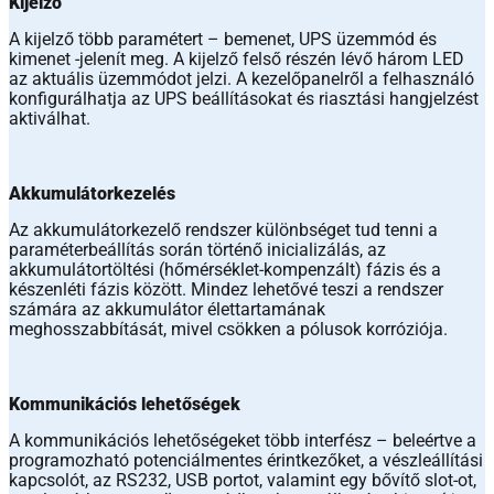
Kijelző
A kijelző több paramétert – bemenet, UPS üzemmód és
kimenet -jelenít meg. A kijelző felső részén lévő három LED
az aktuális üzemmódot jelzi. A kezelőpanelről a felhasználó
konfigurálhatja az UPS beállításokat és riasztási hangjelzést
aktiválhat.
Akkumulátorkezelés
Az akkumulátorkezelő rendszer különbséget tud tenni a
paraméterbeállítás során történő inicializálás, az
akkumulátortöltési (hőmérséklet-kompenzált) fázis és a
készenléti fázis között. Mindez lehetővé teszi a rendszer
számára az akkumulátor élettartamának
meghosszabbítását, mivel csökken a pólusok korróziója.
Kommunikációs lehetőségek
A kommunikációs lehetőségeket több interfész – beleértve a
programozható potenciálmentes érintkezőket, a vészleállítási
kapcsolót, az RS232, USB portot, valamint egy bővítő slot-ot,