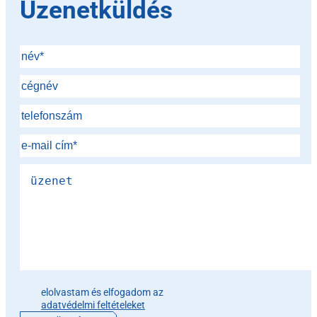
Üzenetküldés
Please leave this field empty.
elolvastam és elfogadom az
adatvédelmi feltételeket