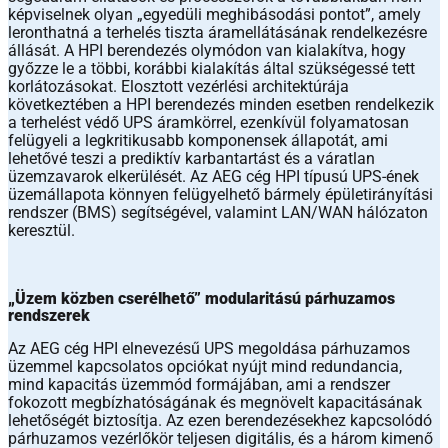
képviselnek olyan „egyedüli meghibásodási pontot”, amely
leronthatná a terhelés tiszta áramellátásának rendelkezésre
állását. A HPI berendezés olymódon van kialakítva, hogy
győzze le a többi, korábbi kialakítás által szükségessé tett
korlátozásokat. Elosztott vezérlési architektúrája
következtében a HPI berendezés minden esetben rendelkezik
a terhelést védő UPS áramkörrel, ezenkívül folyamatosan
felügyeli a legkritikusabb komponensek állapotát, ami
lehetővé teszi a prediktív karbantartást és a váratlan
üzemzavarok elkerülését. Az AEG cég HPI típusú UPS-ének
üzemállapota könnyen felügyelhető bármely épületirányítási
rendszer (BMS) segítségével, valamint LAN/WAN hálózaton
keresztül.
„Üzem közben cserélhető” modularitású párhuzamos
rendszerek
Az AEG cég HPI elnevezésű UPS megoldása párhuzamos
üzemmel kapcsolatos opciókat nyújt mind redundancia,
mind kapacitás üzemmód formájában, ami a rendszer
fokozott megbízhatóságának és megnövelt kapacitásának
lehetőségét biztosítja. Az ezen berendezésekhez kapcsolódó
párhuzamos vezérlőkör teljesen digitális, és a három kimenő