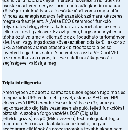
ezenkívül a hatásfok ilyen mértékű növelése a hulladékhő
csökkenését eredményezi, ami a hűtési/légkondicionálási
költségek minimálisra való csökkenését vonja maga után.
Mindez az energiatudatos felhasználók számára kétszeres
megtakarítást jelent. A „Wise ECO üzemmód” funkció
folyamatos felügyeletet alkalmaz az áramellátás bemenő
jellemzőinek figyelésére. Ez azt jelenti, hogy amennyiben a
táphálózat valamely jellemzője az elfogadható tartományon
kívül van, vagy ingadozás következtében oda kerül, akkor az
UPS a terhelés áramellátásának biztosítására a belső
invertert fogja használni. A berendezés ezt a VFD-ből VFI
üzemmódba való gyors, teljesen statikus átkapcsolás
segítségével valósítja meg.
Tripla intelligencia
Amennyiben az adott alkalmazás különlegesen rugalmas és
megbízható UPS védelmet igényel, akkor az AEG cég HPI
elnevezésű UPS berendezése az ideális eszköz, amely a
legkorszerűbb digitális vezérlésen alapuló, fejlett funkciókat
biztosít. A szóban forgó vezérlés DSP (Digitális
jelfeldolgozás) és μC (Mikrovezérlő) technológiákat foglal
magában. A rendszer kialakítása biztosítja, hogy a
segédáram-ellátások és processzorok a továbbiakban nem