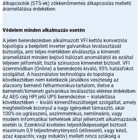
átkapcsolók (STS-ek) zökkenőmentes átkapcsolás melletti
áramellátása érdekében.
Védelem minden alkalmazás esetén
A jelen berendezésben alkalmazott VFI kettős konverziós
topológia a beépített inverter galvanikus leválasztását
biztosítja, ami teljes mértékben elválasztja a kimeneti
áramellátást minden bejövő hálózati anomáliától és ezáltal
teljesen jelformált, tiszta szinuszos kimenetet biztosít. VFI
üzemmódban (Online) a berendezés kiváló, 95% hatásfokot
szolgáltat. A használatos technológia és topológia
következtében nem keletkezik járulékos veszteség az
alacsony bemenő felharmonikus-tartalom, illetve a
bemeneti/kimeneti galvanikus leválasztás elérése érdekében.
Az AEG cég HPI jelű UPS berendezése – kialakítása
következtében – kiváló kimenőfeszültséget szolgáltat, amely
megfelelőnek bizonyul a nagy igényeket támasztó, akár
100%-os ugrásszerű, aszimmetrikus, nemlineáris, vagy
modern informatikai terhelések által jellemzett alkalmazások
esetén is. Ezenkívül kivételes teljesítőképességet biztosít:
maximum 0,9 teljesítménytényező (előresiető, vagy késő,
azaz kapacitív, vagy induktív) mellett nincs szükség a