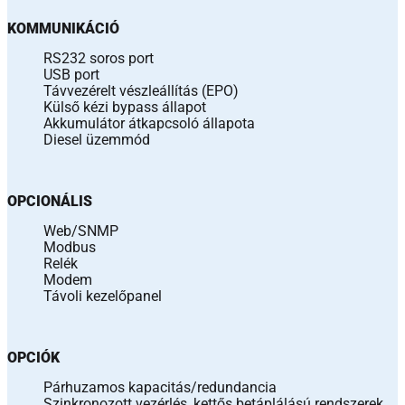
KOMMUNIKÁCIÓ
RS232 soros port
USB port
Távvezérelt vészleállítás (EPO)
Külső kézi bypass állapot
Akkumulátor átkapcsoló állapota
Diesel üzemmód
OPCIONÁLIS
Web/SNMP
Modbus
Relék
Modem
Távoli kezelőpanel
OPCIÓK
Párhuzamos kapacitás/redundancia
Szinkronozott vezérlés, kettős betáplálású rendszerek