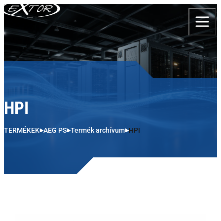
Skip to content
HPI
TERMÉKEK
AEG PS
Termék archívum
HPI