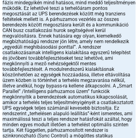
fázis mindegyikén mind hatásos, mind meddő teljesítményen
működik. Ez lehetővé teszi a terhelőáram pontos
megosztását az UPS berendezések között még tranziens
feltételek mellett is. A párhuzamos vezérlés az összes
berendezés között megosztásra került és a kommunikáció
CAN busz csatlakozási hurok segítségével kerül
megvalósításra. Ennek hatására egy olyan, kiemelkedő
megbízhatóságú rendszer jön létre, amely nem rendelkezik
„egyedüli meghibásodási ponttal”. A rendszer
csatlakozásainak intelligens kialakítása egyszerű telepítést
és jövőbeni továbbfejlesztéseket tesz lehetővé, ami
megkönnyíti a mező nehézségektől mentes
továbbfejlesztését. A modulrendszerű kialakításnak
köszönhetően az egységek hozzáadása, illetve eltávolítása
üzem közben is történhet a terhelés megzavarása nélkül,
illetve anélkül, hogy bypass-ra kellene átkapcsolni. A „Smart
Parallel” /Intelligens párhuzamos üzem” funkciók
megkönnyítik a berendezések automatikus kikapcsolását,
amikor a terhelés teljes teljesítményigényét a csatlakoztatott
UPS egységek teljes számánál kevesebb biztosítja. Ez
rendszerint „terhelésen alapuló leállítás”-ként ismeretes, ami
maximálissá teszi a teljes rendszer hatásfokát azáltal, hogy
minden egyes modult illetően a terhelést optimális szinten
tartja. Két független, párhuzamosított rendszer is
szinkronozható (Sync Control) a mögöttes statikus