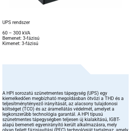
UPS rendszer
60 – 300 kVA
Bemenet: 3-fázisú
Kimenet: 3-fázisú
A HPI sorozatú szünetmentes tápegység (UPS) egy
kiemelkedően megbízható megoldásban ötvözi a THD és a
teljesítménytényező irányítását, az alacsony tulajdonosi
költséget (TCO) és az áramellátás védelmét, amelyet a
legkorszerűbb technológia garantál. A HPI típusú
szünetmentes tápegységben teljesen új kialakítású, IGBT-
alapú bemeneti egyenirányító került alkalmazásra, mely
olyan fejlett fázisjavítási (PFC) technológiát tartalmaz, amely