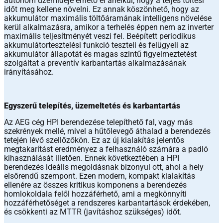
autonóm üzemideje érhető el anélkül, hogy a teljes töltési
időt meg kellene növelni. Ez annak köszönhető, hogy az
akkumulátor maximális töltőáramának intelligens növelése
kerül alkalmazásra, amikor a terhelés éppen nem az inverter
maximális teljesítményét veszi fel. Beépített periodikus
akkumulátortesztelési funkció teszteli és felügyeli az
akkumulátor állapotát és magas szintű figyelmeztetést
szolgáltat a preventív karbantartás alkalmazásának
irányításához.
Egyszerű telepítés, üzemeltetés és karbantartás
Az AEG cég HPI berendezése telepíthető fal, vagy más
szekrények mellé, mivel a hűtőlevegő áthalad a berendezés
tetején lévő szellőzőkön. Ez az új kialakítás jelentős
megtakarítást eredményez a felhasználó számára a padló
kihasználását illetően. Ennek következtében a HPI
berendezés ideális megoldásnak bizonyul ott, ahol a hely
elsőrendű szempont. Ezen modern, kompakt kialakítás
ellenére az összes kritikus komponens a berendezés
homlokoldala felől hozzáférhető, ami a megkönnyíti
hozzáférhetőséget a rendszeres karbantartások érdekében,
és csökkenti az MTTR (javításhoz szükséges) időt.