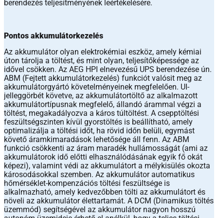
berendezés teljesítményének leértékelésére.
Pontos akkumulátorkezelés
Az akkumulátor olyan elektrokémiai eszköz, amely kémiai
úton tárolja a töltést, és mint olyan, teljesítőképessége az
idővel csökken. Az AEG HPI elnevezésű UPS berendezése ún.
ABM (Fejtett akkumulátorkezelés) funkciót valósit meg az
akkumulátorgyártó követelményeinek megfelelően. UI-
jelleggörbét követve, az akkumulátortöltő az alkalmazott
akkumulátortípusnak megfelelő, állandó árammal végzi a
töltést, megakadályozva a káros túltöltést. A csepptöltési
feszültségszinten kívül gyorstöltés is beállítható, amely
optimalizálja a töltési időt, ha rövid időn belüli, egymást
követő áramkimaradások lehetősége áll fenn. Az ABM
funkció csökkenti az áram maradék hullámosságát (ami az
akkumulátorok idő előtti elhasználódásának egyik fő okát
képezi), valamint védi az akkumulátort a mélykisülés okozta
károsodásokkal szemben. Az akkumulátor automatikus
hőmérséklet-kompenzációs töltési feszültsége is
alkalmazható, amely kedvezőbben tölti az akkumulátort és
növeli az akkumulátor élettartamát. A DCM (Dinamikus töltés
üzemmód) segítségével az akkumulátor nagyon hosszú