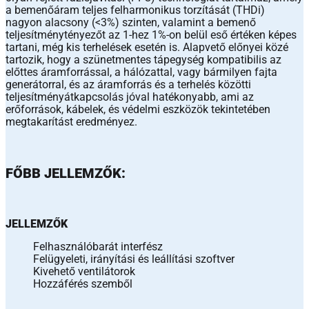
a bemenőáram teljes felharmonikus torzítását (THDi)
nagyon alacsony (<3%) szinten, valamint a bemenő
teljesítménytényezőt az 1-hez 1%-on belül eső értéken képes
tartani, még kis terhelések esetén is. Alapvető előnyei közé
tartozik, hogy a szünetmentes tápegység kompatibilis az
előttes áramforrással, a hálózattal, vagy bármilyen fajta
generátorral, és az áramforrás és a terhelés közötti
teljesítményátkapcsolás jóval hatékonyabb, ami az
erőforrások, kábelek, és védelmi eszközök tekintetében
megtakarítást eredményez.
FŐBB JELLEMZŐK:
JELLEMZŐK
Felhasználóbarát interfész
Felügyeleti, irányítási és leállítási szoftver
Kivehető ventilátorok
Hozzáférés szemből