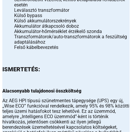
esetén
Leválasztó transzformátor
Külső bypass
Külső akkumulátorszekrények
Akkumulátor átkapcsoló doboz
Akkumulátor-hőmérséklet érzékelő szonda
Transzformátorok/auto-transzformátorok a feszültség
adaptálásához
Felső kábelbevezetés
ISMERTETÉS:
Alacsonyabb tulajdonosi összköltség
Az AEG HPI típusú szünetmentes tápegysége (UPS) egy új,
„Wise ECO” funkcióval rendelkezik, amely 95% és 98% közötti
teljes üzemi hatásfokot tesz lehetővé. Ez az üzemmód,
amelyre „Intelligens ECO üzemmód”-ként is történik
hivatkozás, jelentősen csökkenti az ilyen jellegű
berendezések üzemeltetésével kapcsolatos költségeket,