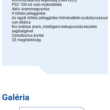
Kommunikációs képesség (CAN BUS)
PSC 100-ról való működtetés
Aktív árammegosztás
4 töltési jelleggörbe
Az egyik töltési jelleggörbe hőmérséklet-szabályozással
van ellátva
Kis indítási áram, intelligens bekapcsolás-kezelés
segítségével
Zárlatbiztos kivitel
CE megfelelőség
Galéria