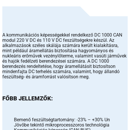
A kommunikációs képességekkel rendelkező DC 1000 CAN
modul 220 V DC és 110 V DC feszültségekre készül. Az
alkalmazások széles skálája számára került kialakításra,
mint például áramellátás biztosítása hagyományos és
nukleáris erőművek vezénylőterme, valamint vasúti járművek
és hajók fedélzeti berendezései számára. A DC 1000
berendezés rendeltetése, hogy áramellátásit biztosítson
mindenfajta DC terhelés számára, valamint, hogy állandó
feszültség- és áramforrást valósítson meg.
FŐBB JELLEMZŐK:
Bemenő feszültségtartomány: -23% – +30% Un
Jövőbe tekintő mikroprocesszoros technológia