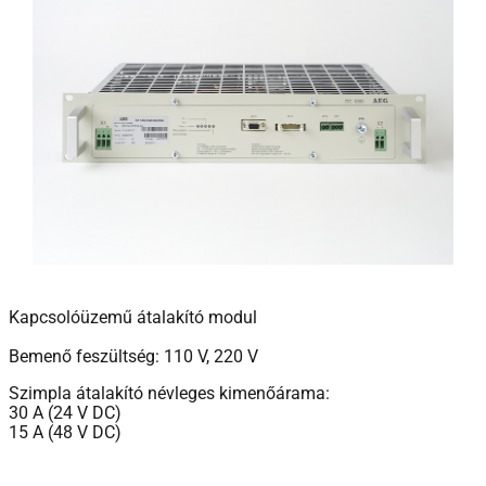
Kapcsolóüzemű átalakító modul
Bemenő feszültség: 110 V, 220 V
Szimpla átalakító névleges kimenőárama:
30 A (24 V DC)
15 A (48 V DC)