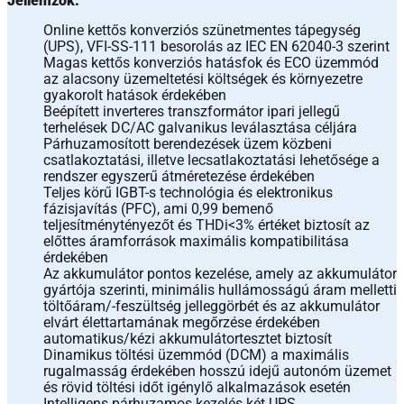
Jellemzők:
Online kettős konverziós szünetmentes tápegység
(UPS), VFI-SS-111 besorolás az IEC EN 62040-3 szerint
Magas kettős konverziós hatásfok és ECO üzemmód
az alacsony üzemeltetési költségek és környezetre
gyakorolt hatások érdekében
Beépített inverteres transzformátor ipari jellegű
terhelések DC/AC galvanikus leválasztása céljára
Párhuzamosított berendezések üzem közbeni
csatlakoztatási, illetve lecsatlakoztatási lehetősége a
rendszer egyszerű átméretezése érdekében
Teljes körű IGBT-s technológia és elektronikus
fázisjavítás (PFC), ami 0,99 bemenő
teljesítménytényezőt és THDi<3% értéket biztosít az
előttes áramforrások maximális kompatibilitása
érdekében
Az akkumulátor pontos kezelése, amely az akkumulátor
gyártója szerinti, minimális hullámosságú áram melletti
töltőáram/-feszültség jelleggörbét és az akkumulátor
elvárt élettartamának megőrzése érdekében
automatikus/kézi akkumulátortesztet biztosít
Dinamikus töltési üzemmód (DCM) a maximális
rugalmasság érdekében hosszú idejű autonóm üzemet
és rövid töltési időt igénylő alkalmazások esetén
Intelligens párhuzamos kezelés két UPS