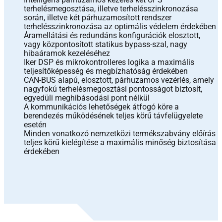
terhelésmegosztása, illetve terhelésszinkronozása
során, illetve két párhuzamosított rendszer
terhelésszinkronozása az optimális védelem érdekében
Áramellátási és redundáns konfigurációk elosztott,
vagy központosított statikus bypass-szal, nagy
hibaáramok kezeléséhez
Iker DSP és mikrokontrolleres logika a maximális
teljesítőképesség és megbízhatóság érdekében
CAN-BUS alapú, elosztott, párhuzamos vezérlés, amely
nagyfokú terhelésmegosztási pontosságot biztosít,
egyedüli meghibásodási pont nélkül
A kommunikációs lehetőségek átfogó köre a
berendezés működésének teljes körű távfelügyelete
esetén
Minden vonatkozó nemzetközi termékszabvány előírás
teljes körű kielégítése a maximális minőség biztosítása
érdekében