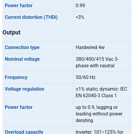
Power factor
0.99
Current distortion (THDi)
<3%
Output
Connection type
Hardwired 4w
Nominal voltage
380/400/415 Vac 3-
phase with neutral
Frequency
50/60 Hz
Voltage regulation
±1% static; dynamic: IEC
EN 62040-3 Class 1
Power factor
up to 0.9, lagging or
leading without power
derating
Overload capacity
Inverter: 101÷125% for