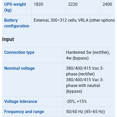
UPS weight
1820
2220
2400
(kg)
Battery
External, 300÷312 cells, VRLA (other options)
configuration
Input
Connection type
Hardwired 3w (rectifier),
4w (bypass)
Nominal voltage
380/400/415 Vac 3-
phase (rectifier)
380/400/415 Vac 3-
phase with neutral
(bypass)
Voltage tolerance
-20%, +15%
Frequency and range
50/60 Hz (45÷65 Hz)