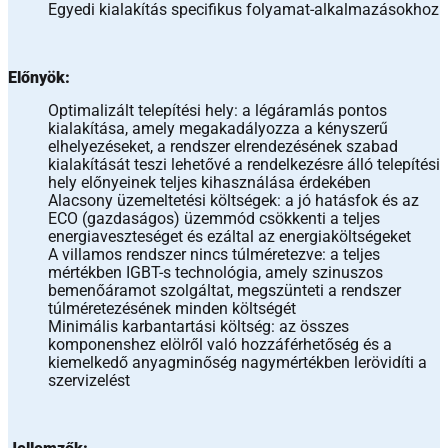
Egyedi kialakítás specifikus folyamat-alkalmazásokhoz
Előnyök:
Optimalizált telepítési hely: a légáramlás pontos
kialakítása, amely megakadályozza a kényszerű
elhelyezéseket, a rendszer elrendezésének szabad
kialakítását teszi lehetővé a rendelkezésre álló telepítési
hely előnyeinek teljes kihasználása érdekében
Alacsony üzemeltetési költségek: a jó hatásfok és az
ECO (gazdaságos) üzemmód csökkenti a teljes
energiaveszteséget és ezáltal az energiaköltségeket
A villamos rendszer nincs túlméretezve: a teljes
mértékben IGBT-s technológia, amely szinuszos
bemenőáramot szolgáltat, megszünteti a rendszer
túlméretezésének minden költségét
Minimális karbantartási költség: az összes
komponenshez elölről való hozzáférhetőség és a
kiemelkedő anyagminőség nagymértékben lerövidíti a
szervizelést