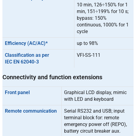
10 min, 126÷150% for 1
min, 151÷199% for 10 s;
bypass: 150%
continuous, 1000% for 1
cycle
Efficiency (AC/AC)*
up to 98%
Classification as per
VFI-SS-111
IEC EN 62040-3
Connectivity and function extensions
Front panel
Graphical LCD display, mimic
with LED and keyboard
Remote communication
Serial RS232 and USB; input
terminal block for: remote
emergency power off (REPO),
battery circuit breaker aux.