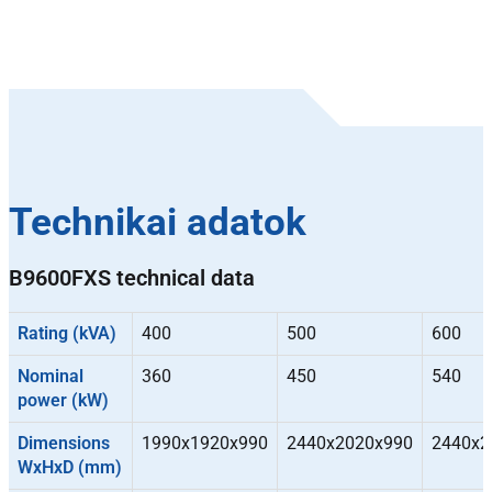
Technikai adatok
B9600FXS technical data
Rating (kVA)
400
500
600
Nominal
360
450
540
power (kW)
Dimensions
1990x1920x990
2440x2020x990
2440x2
WxHxD (mm)