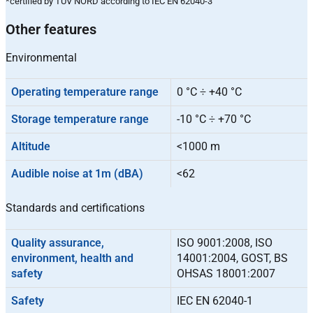
*certified by TÜV NORD according to IEC EN 62040-3
Other features
Environmental
Operating temperature range
0 °C ÷ +40 °C
Storage temperature range
-10 °C ÷ +70 °C
Altitude
<1000 m
Audible noise at 1m (dBA)
<62
Standards and certifications
Quality assurance,
ISO 9001:2008, ISO
environment, health and
14001:2004, GOST, BS
safety
OHSAS 18001:2007
Safety
IEC EN 62040-1