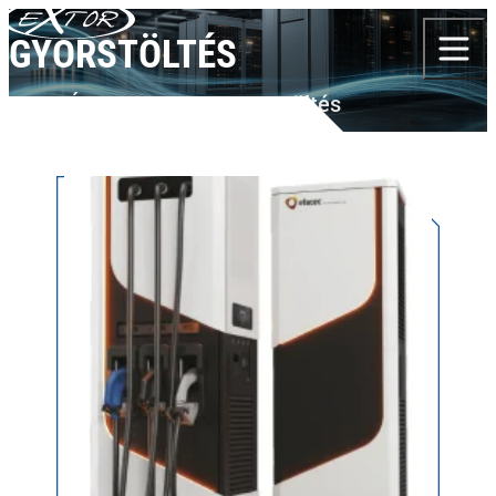
Skip to content
GYORSTÖLTÉS
TERMÉKEK
EFACEC
Gyorstöltés