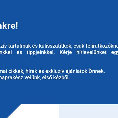
nkre!
ív tartalmak és kulisszatitkok, csak feliratkozókn
kkel és tippjeinkkel. Kérje hírlevelünket eg
ai cikkek, hírek és exkluzív ajánlatok Önnek.
naprakész velünk, első kézből.