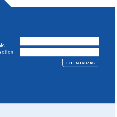
ak.
yetlen
Please leave this field empty.