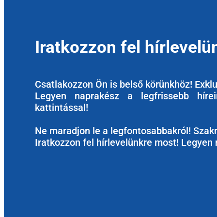
Iratkozzon fel hírlevelü
Csatlakozzon Ön is belső körünkhöz! Exkluz
Legyen naprakész a legfrissebb hírein
kattintással!
Ne maradjon le a legfontosabbakról! Szakm
Iratkozzon fel hírlevelünkre most! Legyen 