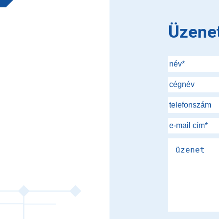
Üzene
Please leave th