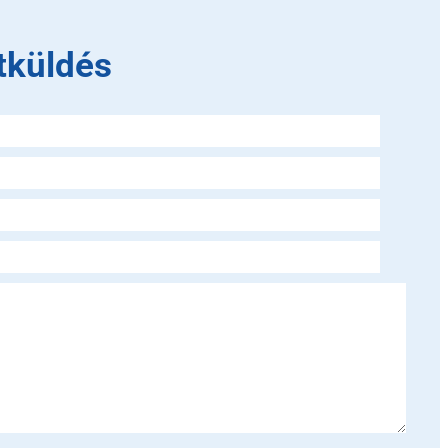
tküldés
is field empty.