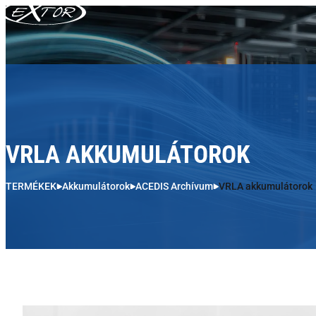
Skip to content
VRLA AKKUMULÁTOROK
TERMÉKEK
Akkumulátorok
ACEDIS Archívum
VRLA akkumulátorok