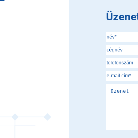
Üzene
Please leave th