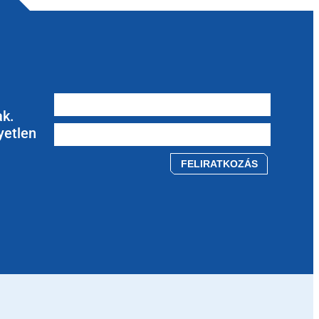
ak.
yetlen
Please leave this field empty.