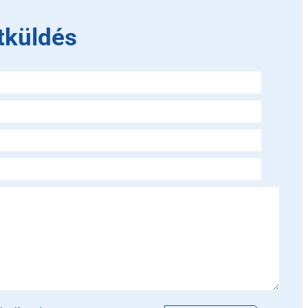
tküldés
is field empty.