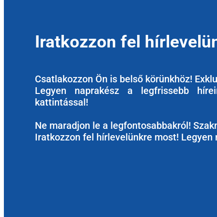
Iratkozzon fel hírlevelü
Csatlakozzon Ön is belső körünkhöz! Exkluz
Legyen naprakész a legfrissebb hírein
kattintással!
Ne maradjon le a legfontosabbakról! Szakm
Iratkozzon fel hírlevelünkre most! Legyen 