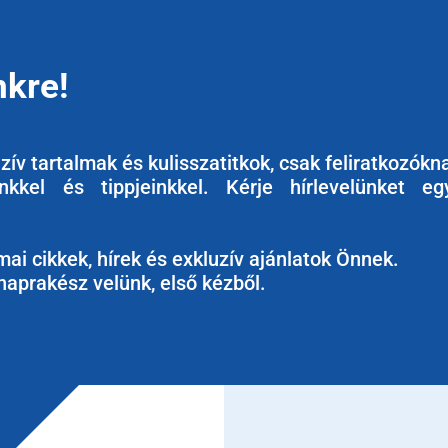
nkre!
ív tartalmak és kulisszatitkok, csak feliratkozókn
kkel és tippjeinkkel. Kérje hírlevelünket eg
ai cikkek, hírek és exkluzív ajánlatok Önnek.
naprakész velünk, első kézből.