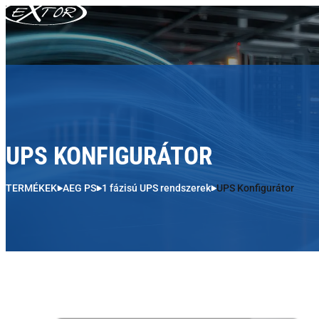
Skip to content
UPS KONFIGURÁTOR
TERMÉKEK
AEG PS
1 fázisú UPS rendszerek
UPS Konfigurátor