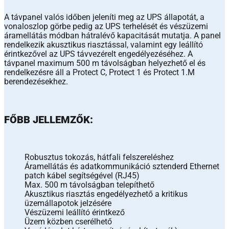
A távpanel valós időben jeleníti meg az UPS állapotát, a
vonaloszlop görbe pedig az UPS terhelését és vészüzemi
áramellátás módban hátralévő kapacitását mutatja. A panel
rendelkezik akusztikus riasztással, valamint egy leállító
érintkezővel az UPS távvezérelt engedélyezéséhez. A
távpanel maximum 500 m távolságban helyezhető el és
rendelkezésre áll a Protect C, Protect 1 és Protect 1.M
berendezésekhez.
FŐBB JELLEMZŐK:
Robusztus tokozás, hátfali felszereléshez
Áramellátás és adatkommunikáció sztenderd Ethernet
patch kábel segítségével (RJ45)
Max. 500 m távolságban telepíthető
Akusztikus riasztás engedélyezhető a kritikus
üzemállapotok jelzésére
Vészüzemi leállító érintkező
Üzem közben cserélhető