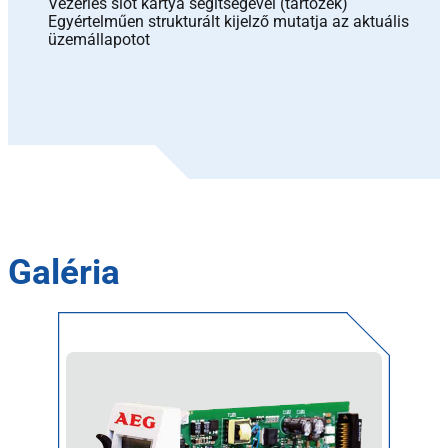
Vezérlés slot kártya segítségével (tartozék)
Egyértelműen strukturált kijelző mutatja az aktuális
üzemállapotot
Galéria