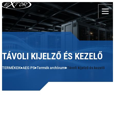
Skip to content
TÁVOLI KIJELZŐ ÉS KEZELŐ
TERMÉKEK
AEG PS
Termék archívum
Távoli kijelző és kezelő