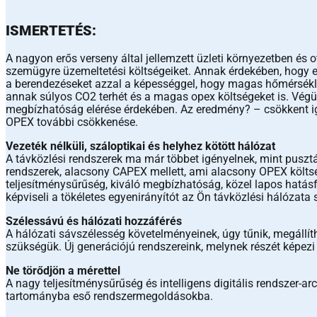
ISMERTETÉS:
A nagyon erős verseny által jellemzett üzleti környezetben és 
szemügyre üzemeltetési költségeiket. Annak érdekében, hogy 
a berendezéseket azzal a képességgel, hogy magas hőmérséklet
annak súlyos CO2 terhét és a magas opex költségeket is. Végül,
megbízhatóság elérése érdekében. Az eredmény? – csökkent igé
OPEX további csökkenése.
Vezeték nélküli, száloptikai és helyhez kötött hálózat
A távközlési rendszerek ma már többet igényelnek, mint pusz
rendszerek, alacsony CAPEX mellett, ami alacsony OPEX költ
teljesítménysűrűség, kiváló megbízhatóság, közel lapos hatá
képviseli a tökéletes egyenirányítót az Ön távközlési hálózata
Szélessávú és hálózati hozzáférés
A hálózati sávszélesség követelményeinek, úgy tűnik, megáll
szükségük. Új generációjú rendszereink, melynek részét képez
Ne törődjön a mérettel
A nagy teljesítménysűrűség és intelligens digitális rendsze
tartományba eső rendszermegoldásokba.