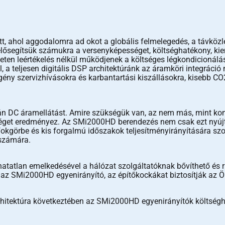
ott, ahol aggodalomra ad okot a globális felmelegedés, a távközl
elősegítsük számukra a versenyképességet, költséghatékony, ki
en leértékelés nélkül működjenek a költséges légkondicionálás
 a teljesen digitális DSP architektúránk az áramköri integráció
ny szervizhívásokra és karbantartási kiszállásokra, kisebb CO2
tán DC áramellátást. Amire szükségük van, az nem más, mint ko
séget eredményez. Az SMi2000HD berendezés nem csak ezt nyújt
sfokgörbe és kis forgalmú időszakok teljesítményirányítására 
 számára.
íthatatlan emelkedésével a hálózat szolgáltatóknak bővíthető 
i az SMi2000HD egyenirányító, az építőkockákat biztosítják az Ö
r-architektúra következtében az SMi2000HD egyenirányítók költ