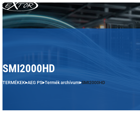
Skip to content
SMI2000HD
TERMÉKEK
AEG PS
Termék archívum
SMI2000HD