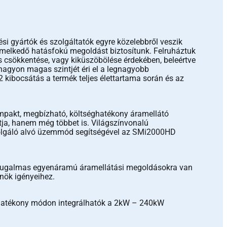
ési gyártók és szolgáltatók egyre közelebbről veszik
emelkedő hatásfokú megoldást biztosítunk. Felruháztuk
 csökkentése, vagy kiküszöbölése érdekében, beleértve
 nagyon magas szintjét éri el a legnagyobb
 kibocsátás a termék teljes élettartama során és az
mpakt, megbízható, költséghatékony áramellátó
ja, hanem még többet is. Világszínvonalú
szolgáló alvó üzemmód segítségével az SMi2000HD
és rugalmas egyenáramú áramellátási megoldásokra van
nök igényeihez.
séghatékony módon integrálhatók a 2kW – 240kW