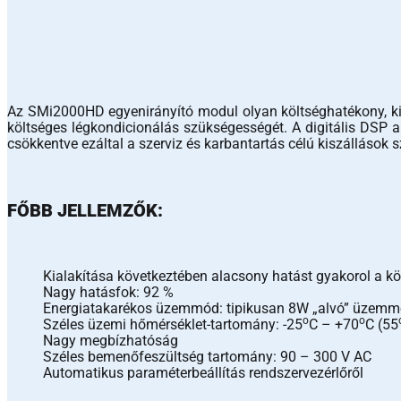
Az SMi2000HD egyenirányító modul olyan költséghatékony, kie
költséges légkondicionálás szükségességét. A digitális DSP a
csökkentve ezáltal a szerviz és karbantartás célú kiszállások
FŐBB JELLEMZŐK:
Kialakítása következtében alacsony hatást gyakorol a kö
Nagy hatásfok: 92 %
Energiatakarékos üzemmód: tipikusan 8W „alvó” üzem
o
o
Széles üzemi hőmérséklet-tartomány: -25
C – +70
C (55
Nagy megbízhatóság
Széles bemenőfeszültség tartomány: 90 – 300 V AC
Automatikus paraméterbeállítás rendszervezérlőről