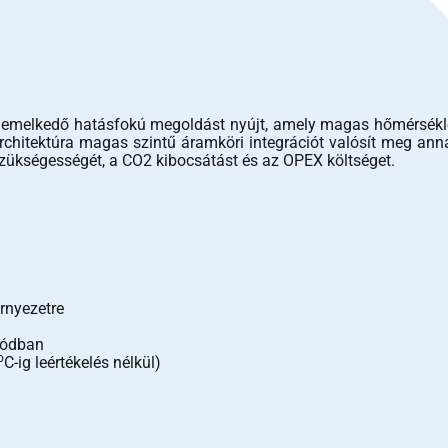
melkedő hatásfokú megoldást nyújt, amely magas hőmérsékleten
rchitektúra magas szintű áramköri integrációt valósít meg ann
 szükségességét, a CO2 kibocsátást és az OPEX költséget.
rnyezetre
módban
o
C-ig leértékelés nélkül)