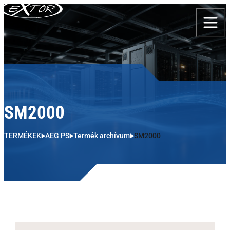
Skip to content
SM2000
TERMÉKEK
AEG PS
Termék archívum
SM2000