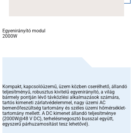
Egyenirányító modul
2000W
Kompakt, kapcsolóüzemű, üzem közben cserélhető, állandó
teljesítményű, robusztus kivitelű egyenirányító, a világ
bármely pontján lévő távközlési alkalmazások számára,
tartós kimeneti zárlatvédelemmel, nagy üzemi AC
bemenőfeszültség tartomány és széles üzemi hőmérséklet-
tartomány mellett. A DC kimenet állandó teljesítménye
(2000W@48 V DC), terhelésmegosztó busszal együtt,
egyszerű párhuzamosítást tesz lehetővé).