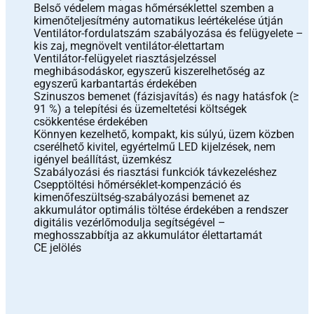
Belső védelem magas hőmérséklettel szemben a
kimenőteljesítmény automatikus leértékelése útján
Ventilátor-fordulatszám szabályozása és felügyelete –
kis zaj, megnövelt ventilátor-élettartam
Ventilátor-felügyelet riasztásjelzéssel
meghibásodáskor, egyszerű kiszerelhetőség az
egyszerű karbantartás érdekében
Szinuszos bemenet (fázisjavítás) és nagy hatásfok (≥
91 %) a telepítési és üzemeltetési költségek
csökkentése érdekében
Könnyen kezelhető, kompakt, kis súlyú, üzem közben
cserélhető kivitel, egyértelmű LED kijelzések, nem
igényel beállítást, üzemkész
Szabályozási és riasztási funkciók távkezeléshez
Csepptöltési hőmérséklet-kompenzáció és
kimenőfeszültség-szabályozási bemenet az
akkumulátor optimális töltése érdekében a rendszer
digitális vezérlőmodulja segítségével –
meghosszabbítja az akkumulátor élettartamát
CE jelölés