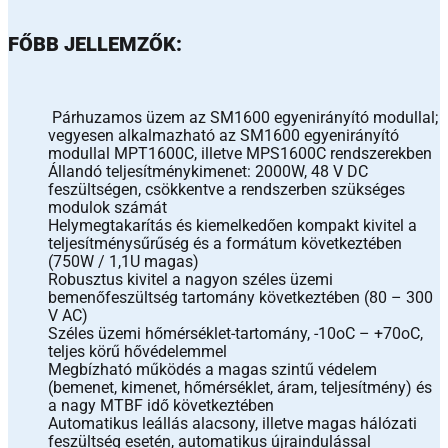
FŐBB JELLEMZŐK:
Párhuzamos üzem az SM1600 egyenirányító modullal;
vegyesen alkalmazható az SM1600 egyenirányító
modullal MPT1600C, illetve MPS1600C rendszerekben
Állandó teljesítménykimenet: 2000W, 48 V DC
feszültségen, csökkentve a rendszerben szükséges
modulok számát
Helymegtakarítás és kiemelkedően kompakt kivitel a
teljesítménysűrűség és a formátum következtében
(750W / 1,1U magas)
Robusztus kivitel a nagyon széles üzemi
bemenőfeszültség tartomány következtében (80 – 300
V AC)
Széles üzemi hőmérséklet-tartomány, -10oC – +70oC,
teljes körű hővédelemmel
Megbízható működés a magas szintű védelem
(bemenet, kimenet, hőmérséklet, áram, teljesítmény) és
a nagy MTBF idő következtében
Automatikus leállás alacsony, illetve magas hálózati
feszültség esetén, automatikus újraindulással