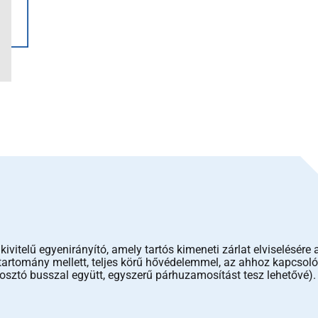
vitelű egyenirányító, amely tartós kimeneti zárlat elviselésé
artomány mellett, teljes körű hővédelemmel, az ahhoz kapcsolód
sztó busszal együtt, egyszerű párhuzamosítást tesz lehetővé).