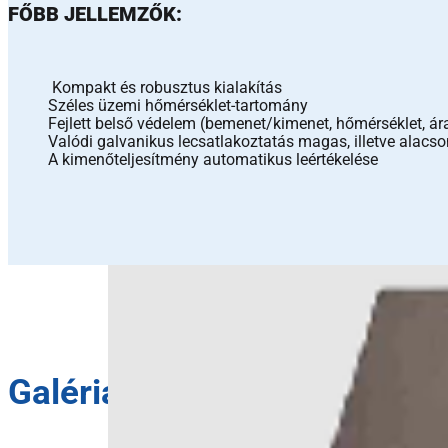
FŐBB JELLEMZŐK:
Kompakt és robusztus kialakítás
Széles üzemi hőmérséklet-tartomány
Fejlett belső védelem (bemenet/kimenet, hőmérséklet, á
Valódi galvanikus lecsatlakoztatás magas, illetve alacs
A kimenőteljesítmény automatikus leértékelése
Galéria