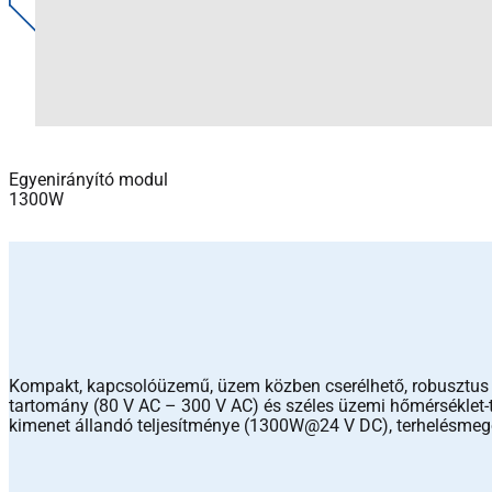
Egyenirányító modul
1300W
Kompakt, kapcsolóüzemű, üzem közben cserélhető, robusztus ki
tartomány (80 V AC – 300 V AC) és széles üzemi hőmérséklet-t
kimenet állandó teljesítménye (1300W@24 V DC), terhelésmego