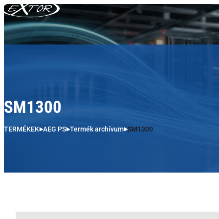
Skip to content
SM1300
TERMÉKEK
AEG PS
Termék archívum
SM1300