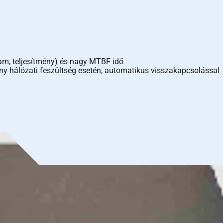
ram, teljesítmény) és nagy MTBF idő
ony hálózati feszültség esetén, automatikus visszakapcsolással