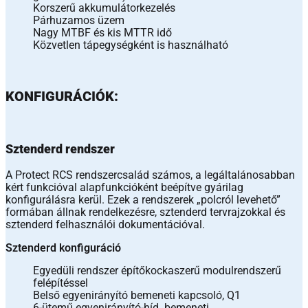
Korszerű akkumulátorkezelés
Párhuzamos üzem
Nagy MTBF és kis MTTR idő
Közvetlen tápegységként is használható
KONFIGURÁCIÓK:
Sztenderd rendszer
A Protect RCS rendszercsalád számos, a legáltalánosabban
kért funkcióval alapfunkcióként beépítve gyárilag
konfigurálásra kerül. Ezek a rendszerek „polcról levehető”
formában állnak rendelkezésre, sztenderd tervrajzokkal és
sztenderd felhasználói dokumentációval.
Sztenderd konfiguráció
Egyedüli rendszer építőkockaszerű modulrendszerű
felépítéssel
Belső egyenirányító bemeneti kapcsoló, Q1
6-ütemű egyenirányító-híd bemeneti