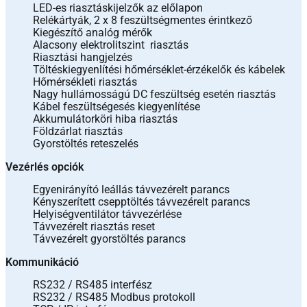
LED-es riasztáskijelzők az előlapon
Relékártyák, 2 x 8 feszültségmentes érintkező
Kiegészítő analóg mérők
Alacsony elektrolitszint riasztás
Riasztási hangjelzés
Töltéskiegyenlítési hőmérséklet-érzékelők és kábelek
Hőmérsékleti riasztás
Nagy hullámosságú DC feszültség esetén riasztás
Kábel feszültségesés kiegyenlítése
Akkumulátorköri hiba riasztás
Földzárlat riasztás
Gyorstöltés reteszelés
Vezérlés opciók
Egyenirányító leállás távvezérelt parancs
Kényszerített csepptöltés távvezérelt parancs
Helyiségventilátor távvezérlése
Távvezérelt riasztás reset
Távvezérelt gyorstöltés parancs
Kommunikáció
RS232 / RS485 interfész
RS232 / RS485 Modbus protokoll