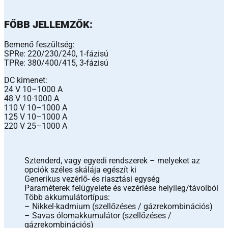
FŐBB JELLEMZŐK:
Bemenő feszültség:
SPRe: 220/230/240, 1-fázisú
TPRe: 380/400/415, 3-fázisú
DC kimenet:
24 V 10–1000 A
48 V 10-1000 A
110 V 10–1000 A
125 V 10–1000 A
220 V 25–1000 A
Sztenderd, vagy egyedi rendszerek – melyeket az
opciók széles skálája egészít ki
Generikus vezérlő- és riasztási egység
Paraméterek felügyelete és vezérlése helyileg/távolból
Több akkumulátortípus:
– Nikkel-kadmium (szellőzéses / gázrekombinációs)
– Savas ólomakkumulátor (szellőzéses /
gázrekombinációs)