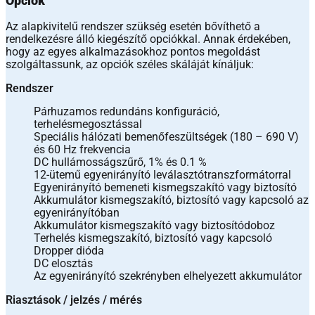
Opciók
Az alapkivitelű rendszer szükség esetén bővíthető a
rendelkezésre álló kiegészítő opciókkal. Annak érdekében,
hogy az egyes alkalmazásokhoz pontos megoldást
szolgáltassunk, az opciók széles skáláját kínáljuk:
Rendszer
Párhuzamos redundáns konfiguráció,
terhelésmegosztással
Speciális hálózati bemenőfeszültségek (180 – 690 V)
és 60 Hz frekvencia
DC hullámosságszűrő, 1% és 0.1 %
12-ütemű egyenirányító leválasztótranszformátorral
Egyenirányító bemeneti kismegszakító vagy biztosító
Akkumulátor kismegszakító, biztosító vagy kapcsoló az
egyenirányítóban
Akkumulátor kismegszakító vagy biztosítódoboz
Terhelés kismegszakító, biztosító vagy kapcsoló
Dropper dióda
DC elosztás
Az egyenirányító szekrényben elhelyezett akkumulátor
Riasztások / jelzés / mérés