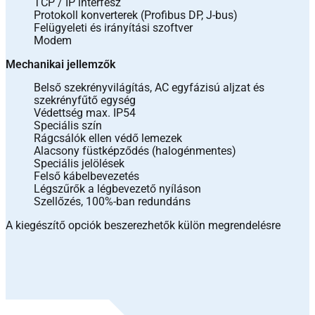
TCP / IP interfész
Protokoll konverterek (Profibus DP, J-bus)
Felügyeleti és irányítási szoftver
Modem
Mechanikai jellemzők
Belső szekrényvilágítás, AC egyfázisú aljzat és
szekrényfűtő egység
Védettség max. IP54
Speciális szín
Rágcsálók ellen védő lemezek
Alacsony füstképződés (halogénmentes)
Speciális jelölések
Felső kábelbevezetés
Légszűrők a légbevezető nyíláson
Szellőzés, 100%-ban redundáns
A kiegészítő opciók beszerezhetők külön megrendelésre