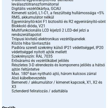
leválasztótranszformátorral
Digitális vezérlőkártya, GCAU
Kimeneti szűrő, L1-C1, a feszültség hullámossága <5%
RMS, akkumulátor nélkül
Egyenirányító-köri F1 biztosító és R2 egyenirányító-sönt
Blokkoló dióda, V21
Multifunkcionális LCD kijelző 2 LED-del jelzi a
rendszerállapotot
Trópusi kivitelű elektronikus vezérlőpanelek
Közös hiba távriasztás
Padlóra szerelt szekrény külső IP21 védettséggel, IP20
védettséggel nyitott ajtók mellett
Szekrényszín: RAL 7035
Erősáramú és vezérlőkábel jelölés
Részletes 3-D elrendezés és komponens jelölés a hátsó
ajtón feltüntetve
o
Max. 180
-ban nyitható ajtó, három kulcsos zárral
Alsó kábelbevezetés
Bemeneti / akkumulátor / kimenet kapcsok, X1, X2 és
X3
Sztenderd feliratozás / adattábla