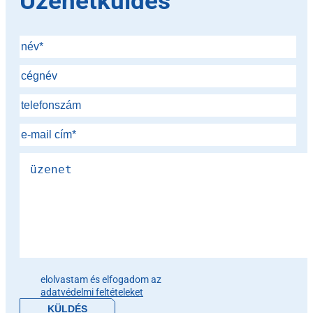
Üzenetküldés
Please leave this field empty.
elolvastam és elfogadom az
adatvédelmi feltételeket