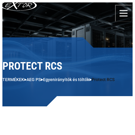
Skip to content
PROTECT RCS
TERMÉKEK
AEG PS
Egyenirányítók és töltők
Protect RCS