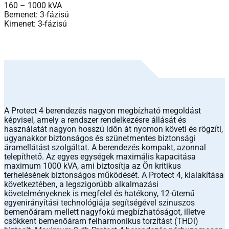
160 – 1000 kVA
Bemenet: 3-fázisú
Kimenet: 3-fázisú
A Protect 4 berendezés nagyon megbízható megoldást
képvisel, amely a rendszer rendelkezésre állását és
használatát nagyon hosszú időn át nyomon követi és rögzíti,
ugyanakkor biztonságos és szünetmentes biztonsági
áramellátást szolgáltat. A berendezés kompakt, azonnal
telepíthető. Az egyes egységek maximális kapacitása
maximum 1000 kVA, ami biztosítja az Ön kritikus
terhelésének biztonságos működését. A Protect 4, kialakítása
következtében, a legszigorúbb alkalmazási
követelményeknek is megfelel és hatékony, 12-ütemű
egyenirányítási technológiája segítségével szinuszos
bemenőáram mellett nagyfokú megbízhatóságot, illetve
csökkent bemenőáram felharmonikus torzítást (THDi)