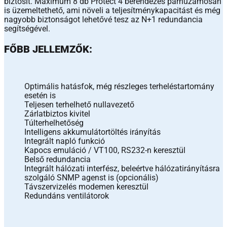
biztosít. Maximum 8 db Protect 4 berendezés párhuzamosan
is üzemeltethető, ami növeli a teljesítménykapacitást és még
nagyobb biztonságot lehetővé tesz az N+1 redundancia
segítségével.
FŐBB JELLEMZŐK:
Optimális hatásfok, még részleges terheléstartomány
esetén is
Teljesen terhelhető nullavezető
Zárlatbiztos kivitel
Túlterhelhetőség
Intelligens akkumulátortöltés irányítás
Integrált napló funkció
Kapocs emuláció / VT100, RS232-n keresztül
Belső redundancia
Integrált hálózati interfész, beleértve hálózatirányításra
szolgáló SNMP agenst is (opcionális)
Távszervizelés modemen keresztül
Redundáns ventilátorok