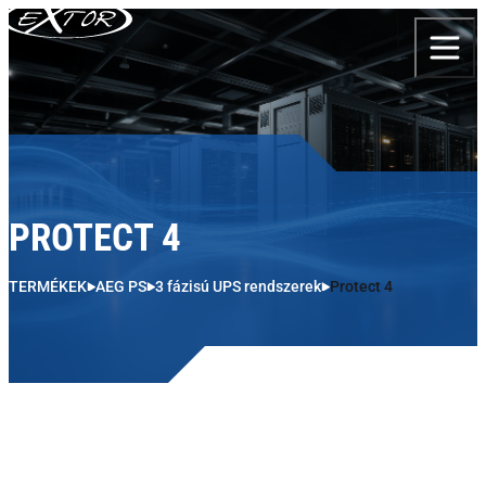
Skip to content
PROTECT 4
TERMÉKEK
AEG PS
3 fázisú UPS rendszerek
Protect 4