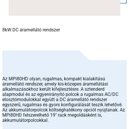
8kW DC áramellátó rendszer
Az MPi80HD olyan, rugalmas, kompakt kialakítású
áramellátó rendszer, amely kis-közepes áramellátási
alkalmazásokhoz került kifejlesztésre. A sztenderd
alapmodul és az egyenirányító polcok a rugalmas AC/DC
elosztómodulokkal együtt a DC áramellátó rendszer
egyszerű, rugalmas és gyors konfigurálását teszik lehetővé.
Az akkumulátorpolcok költséghatékony opciót nyújtanak. Az
MPi80HD felszerelhető 19″ rack megoldásként is,
akkumulátorpolcokkal.