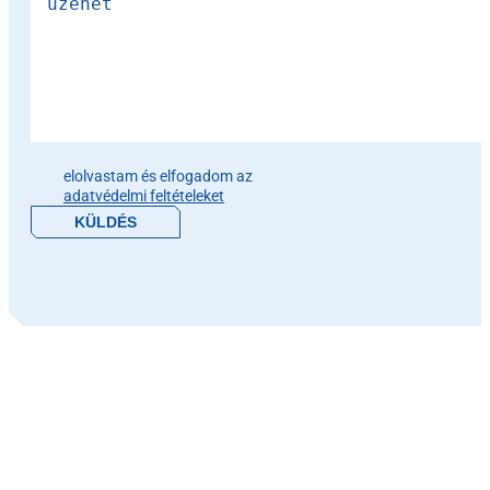
Please leave this field empty.
elolvastam és elfogadom az
adatvédelmi feltételeket