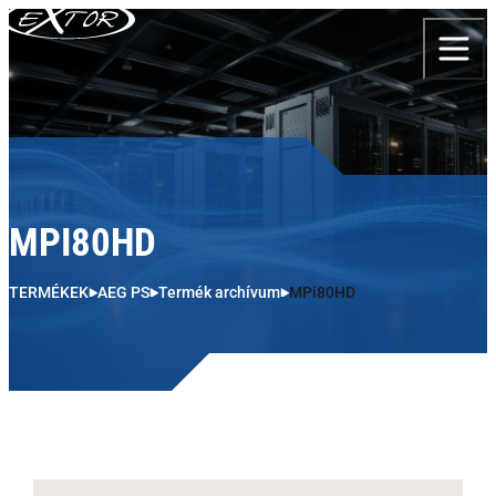
Skip to content
MPI80HD
TERMÉKEK
AEG PS
Termék archívum
MPi80HD