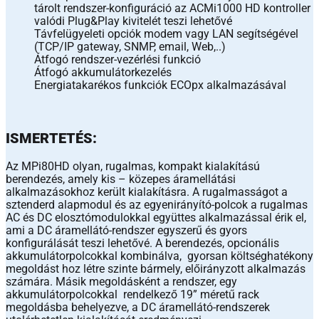
tárolt rendszer-konfiguráció az ACMi1000 HD kontroller
valódi Plug&Play kivitelét teszi lehetővé
Távfelügyeleti opciók modem vagy LAN segítségével
(TCP/IP gateway, SNMP, email, Web,..)
Átfogó rendszer-vezérlési funkció
Átfogó akkumulátorkezelés
Energiatakarékos funkciók ECOpx alkalmazásával
ISMERTETÉS:
Az MPi80HD olyan, rugalmas, kompakt kialakítású
berendezés, amely kis – közepes áramellátási
alkalmazásokhoz került kialakításra. A rugalmasságot a
sztenderd alapmodul és az egyenirányító-polcok a rugalmas
AC és DC elosztómodulokkal együttes alkalmazással érik el,
ami a DC áramellátó-rendszer egyszerű és gyors
konfigurálását teszi lehetővé. A berendezés, opcionális
akkumulátorpolcokkal kombinálva, gyorsan költséghatékony
megoldást hoz létre szinte bármely, előirányzott alkalmazás
számára. Másik megoldásként a rendszer, egy
akkumulátorpolcokkal rendelkező 19” méretű rack
megoldásba behelyezve, a DC áramellátó-rendszerek