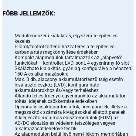
FŐBB JELLEMZŐK:
Modulrendszerű kialakítás, egyszerű telepítés és
kezelés
Elölről/fentről történő hozzáférés a telepítés és
karbantartás megkönnyítése érdekében
Kompakt alapmodulok tartalmazzák az „alapvető”
funkciókat – kontroller, LVD, sönt, 4 egyenirányító slot
Skálázható kialakítás, gyárilag konfigurálva a népszerű
150 A-es alkalmazásokra
Max. 3 db, alacsony akkumulátorfeszültség esetén
leválasztó eszköz (LVD), konfigurálható
akkumulátorokhoz és/vagy terheléshez
Állandó teljesítményű egyenirányító az akkumulátor
töltési idejének csökkentése érdekében
Opcionális csuklópántos ajtók, üres panelek, illetve a
megszakítók számára kivágásokkal ellátott panelek
A kiegészítő rugalmas elosztómodulok (FDM) az
AC/DC elosztás és védelem tetszőleges vegyes
alkalmazását lehetővé teszik
Az alapmodulon belül lévő nem-illékony memóriában