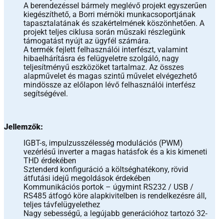
A berendezéssel bármely meglévő projekt egyszerűen
kiegészíthető, a Borri mérnöki munkacsoportjának
tapasztalatának és szakértelmének köszönhetően. A
projekt teljes ciklusa során műszaki részlegünk
támogatást nyújt az ügyfél számára.
A termék fejlett felhasználói interfészt, valamint
hibaelhárításra és felügyeletre szolgáló, nagy
teljesítményű eszközöket tartalmaz. Az összes
alapművelet és magas szintű művelet elvégezhető
mindössze az előlapon lévő felhasználói interfész
segítségével.
Jellemzők:
IGBT-s, impulzusszélesség modulációs (PWM)
vezérlésű inverter a magas hatásfok és a kis kimeneti
THD érdekében
Sztenderd konfiguráció a költséghatékony, rövid
átfutási idejű megoldások érdekében
Kommunikációs portok – úgymint RS232 / USB /
RS485 átfogó köre alapkivitelben is rendelkezésre áll,
teljes távfelügyelethez
Nagy sebességű, a legújabb generációhoz tartozó 32-