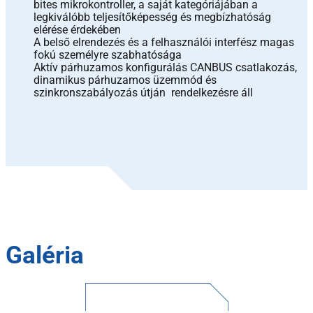
bites mikrokontroller, a saját kategóriájában a
legkiválóbb teljesítőképesség és megbízhatóság
elérése érdekében
A belső elrendezés és a felhasználói interfész magas
fokú személyre szabhatósága
Aktív párhuzamos konfigurálás CANBUS csatlakozás,
dinamikus párhuzamos üzemmód és
szinkronszabályozás útján rendelkezésre áll
Galéria