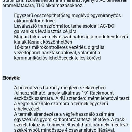
Stabilizált, szünetmentes áramellátást igénylő AC terhelések
áramellátására, TLC alkalmazásokhoz.
Egyszerű összeépíthetőség meglévő egyenirányítós
akkumulátortöltővel
Leválasztó transzformátor, terhelésoldali AC/DC
galvanikus leválasztás céljára
Magas fokú személyre szabhatóság a modulrendszerű
kialakításnak köszönhetően
16-bites mikrokontrolleres vezérlés, digitális
vezérlőpanel riasztásnaplóval, valamint a
kommunikációs lehetőségek teljes körével
Előnyök:
A berendezés bármely meglévő szekrényben
felhasználható, amely alkalmas 19” Rackmount
eszközök számára. A 4U sztenderd méret lehetővé teszi
a végfelhasználó számára a termék egyszerű
elhelyezését.
A termék elrendezése a végfelhasználó számára
egyszerű és gyors karbantartást tesz lehetővé. A rack-
szerelt tokozás könnyen eltávolítható bármely meglévő
szekrényből, mindössze 4 csavar eltávolításával.