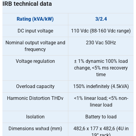
IRB technical data
Rating (kVA/kW)
3/2.4
DC input voltage
110 Vdc (88-160 Vdc range)
Nominal output voltage and
230 Vac 50Hz
frequency
Voltage regulation
± 1% dynamic 100% load
change, <5% ms recovery
time
Overload capacity
150% indefinitely (4.5kVA)
Harmonic Distortion THDv
<1% linear load; <5% non-
linear load
Isolation
Battery to load
Dimensions wxhxd (mm)
482,6 x 177 x 482,6 (4U in
19“ rack)