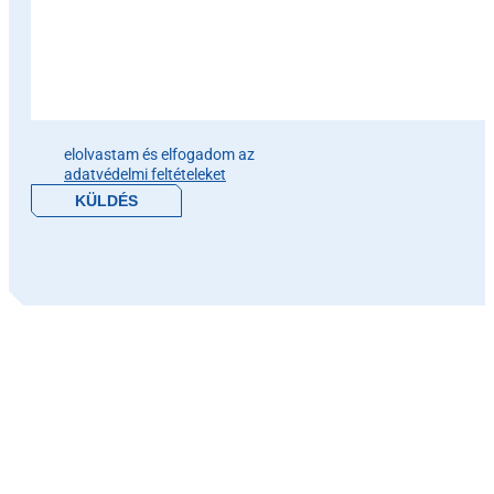
Please leave this field empty.
elolvastam és elfogadom az
adatvédelmi feltételeket