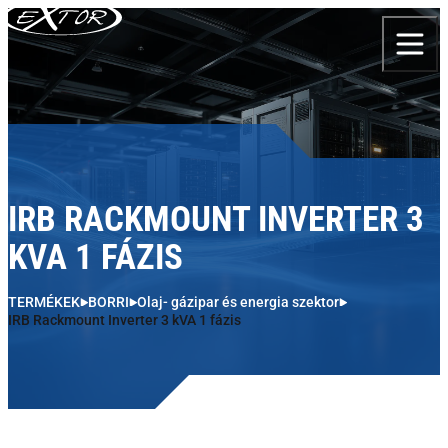
Skip to content
IRB RACKMOUNT INVERTER 3
KVA 1 FÁZIS
TERMÉKEK
BORRI
Olaj- gázipar és energia szektor
IRB Rackmount Inverter 3 kVA 1 fázis