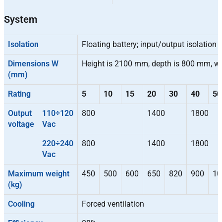
System
Isolation
Floating battery; input/output isolation
Dimensions W
Height is 2100 mm, depth is 800 mm, wid
(mm)
Rating
5
10
15
20
30
40
50
Output
110÷120
800
1400
1800
voltage
Vac
220÷240
800
1400
1800
Vac
Maximum weight
450
500
600
650
820
900
10
(kg)
Cooling
Forced ventilation