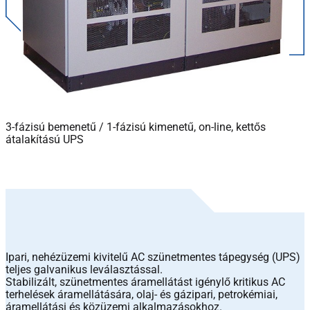
3-fázisú bemenetű / 1-fázisú kimenetű, on-line, kettős
átalakítású UPS
Ipari, nehézüzemi kivitelű AC szünetmentes tápegység (UPS)
teljes galvanikus leválasztással.
Stabilizált, szünetmentes áramellátást igénylő kritikus AC
terhelések áramellátására, olaj- és gázipari, petrokémiai,
áramellátási és közüzemi alkalmazásokhoz.