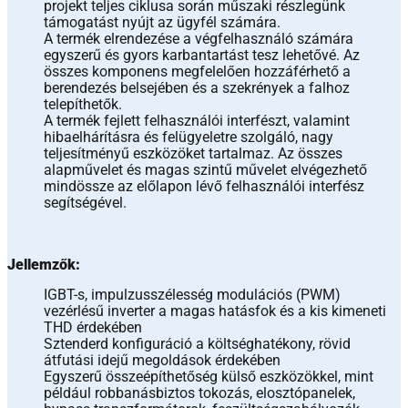
projekt teljes ciklusa során műszaki részlegünk
támogatást nyújt az ügyfél számára.
A termék elrendezése a végfelhasználó számára
egyszerű és gyors karbantartást tesz lehetővé. Az
összes komponens megfelelően hozzáférhető a
berendezés belsejében és a szekrények a falhoz
telepíthetők.
A termék fejlett felhasználói interfészt, valamint
hibaelhárításra és felügyeletre szolgáló, nagy
teljesítményű eszközöket tartalmaz. Az összes
alapművelet és magas szintű művelet elvégezhető
mindössze az előlapon lévő felhasználói interfész
segítségével.
Jellemzők:
IGBT-s, impulzusszélesség modulációs (PWM)
vezérlésű inverter a magas hatásfok és a kis kimeneti
THD érdekében
Sztenderd konfiguráció a költséghatékony, rövid
átfutási idejű megoldások érdekében
Egyszerű összeépíthetőség külső eszközökkel, mint
például robbanásbiztos tokozás, elosztópanelek,