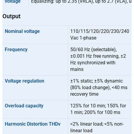
voltage
Equalizing: up to 2.35 (VRLA), up to 2.7 (VLA), up
Output
Nominal voltage
110/115/120/220/230/240
Vac 1-phase
Frequency
50/60 Hz (selectable),
±0.001 Hz free running, ±2
Hz synchronized with
mains
Voltage regulation
±1% static; ±5% dynamic
(80% load change), <40 ms
recovery time
Overload capacity
125% for 10 min; 150% for
1 min; 200% for 100 ms
Harmonic Distortion THDv
<2% linear load; <5% non-
linear load