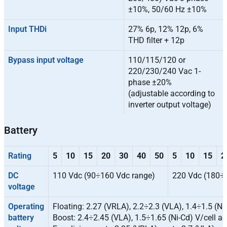
±10%, 50/60 Hz ±10%
Input THDi
27% 6p, 12% 12p, 6%
THD filter + 12p
Bypass input voltage
110/115/120 or
220/230/240 Vac 1-
phase ±20%
(adjustable according to
inverter output voltage)
Battery
Rating
5
10
15
20
30
40
50
5
10
15
2
DC
110 Vdc (90÷160 Vdc range)
220 Vdc (180÷
voltage
Operating
Floating: 2.27 (VRLA), 2.2÷2.3 (VLA), 1.4÷1.5 (Ni
battery
Boost: 2.4÷2.45 (VLA), 1.5÷1.65 (Ni-Cd) V/cell ad