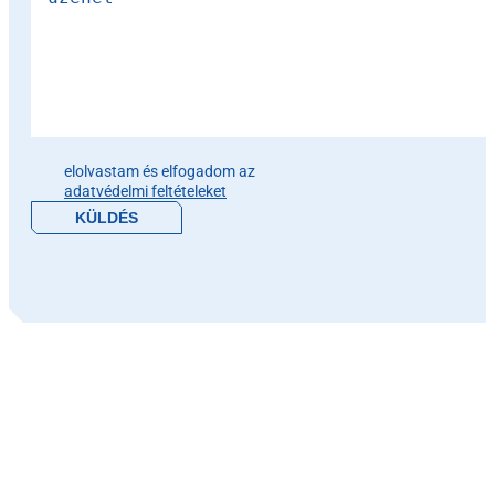
Please leave this field empty.
elolvastam és elfogadom az
adatvédelmi feltételeket