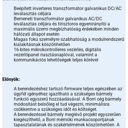
Beépített inverteres transzformátor galvanikus DC/AC
leválasztás céljára
Bemeneti transzformátor galvanikus AC/DC
leválasztás céljára és tirisztoros egyenirányító a
maximális üzemi megbízhatóság érdekében minden
hálózati állapot esetén
Magas fokú személyre szabhatóság a modulrendszerű
kialakításnak köszönhetően
16-bites mikrokontrolleres vezérlés, digitális
vezérlőpanel riasztásnaplóval, valamint a
kommunikációs lehetőségek teljes körével
Előnyök:
A berendezéshez tartozó firmware teljes egészében az
ügyfél igényéhez igazítható a szükséges bármely
funkció egyszerű hozzáadásával. A Borri cég bármely
módosítást belsőleg el tud végezni, minimálisra
csökkentve a szükséges időt és költséget.
A berendezéssel bármely meglévő projekt egyszerűen
kiegészíthető, a Borri mérnöki munkacsoportjának
tapasztalatának és szakértelmének köszönhetően. A