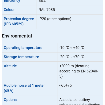
Efficiency
88%
Colour
RAL 7035
Protection degree
IP20 (other options)
(IEC 60529)
Environmental
Operating temperature
-10 °C ÷ +40 °C
Storage temperature
-20 °C ÷ +70 °C
Altitude
<2000 m (derating
according to EN 62040-
3)
Audible noise at 1 meter
<65÷75
(dBA)
Options
Associated battery
cabinets and distribution