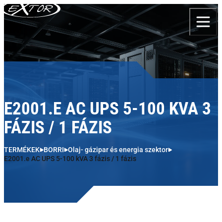
Skip to content
E2001.E AC UPS 5-100 KVA 3
FÁZIS / 1 FÁZIS
TERMÉKEK
BORRI
Olaj- gázipar és energia szektor
E2001.e AC UPS 5-100 kVA 3 fázis / 1 fázis