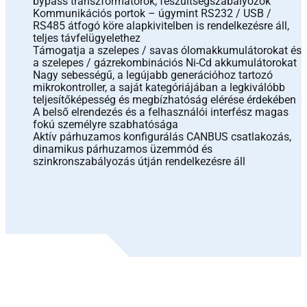
bypass transzformátorok, feszültségszabályozók
Kommunikációs portok – úgymint RS232 / USB /
RS485 átfogó köre alapkivitelben is rendelkezésre áll,
teljes távfelügyelethez
Támogatja a szelepes / savas ólomakkumulátorokat és
a szelepes / gázrekombinációs Ni-Cd akkumulátorokat
Nagy sebességű, a legújabb generációhoz tartozó
mikrokontroller, a saját kategóriájában a legkiválóbb
teljesítőképesség és megbízhatóság elérése érdekében
A belső elrendezés és a felhasználói interfész magas
fokú személyre szabhatósága
Aktív párhuzamos konfigurálás CANBUS csatlakozás,
dinamikus párhuzamos üzemmód és
szinkronszabályozás útján rendelkezésre áll