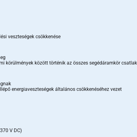
lési veszteségek csökkenése
meg
i körülmények között történik az összes segédáramkör csatlak
ognak
ellépő energiaveszteségek általános csökkenéséhez vezet
(370 V DC)