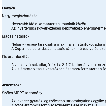
Előnyök:
Nagy megbízhatóság
Hosszabb idő a karbantartási munkák között
Az inverterhiba következtében bekövetkező energiaterme
Magas hatásfok
Néhány versenytárs csak a maximális hatásfokot adja 
A Copernico berendezés hatásfokának mérése valós üzem
Kis áramtorzítás
A versenytársak átlagértékei a 3-4 % tartományban moz
A kis áramtorzítás a vezetőkben és transzformátorban f
Jellemzők:
Széles MPPT tartomány
Az inverter gyártók legszélesebb tartományainak egyike 
A fotoelektromos tömb energiatermelése maximális