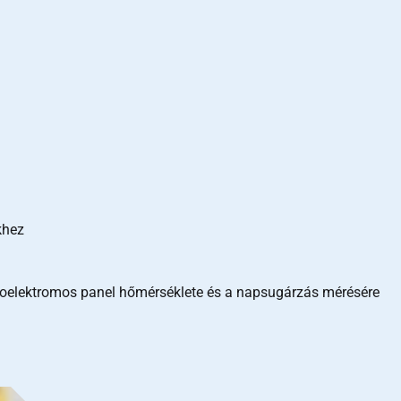
khez
otoelektromos panel hőmérséklete és a napsugárzás mérésére