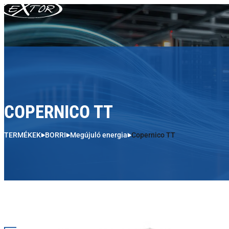
Skip to content
COPERNICO TT
TERMÉKEK
BORRI
Megújuló energia
Copernico TT