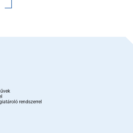
művek
el
iatároló rendszerrel