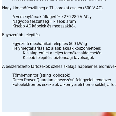
Nagy kimenőfeszültség a TL sorozat esetén (300 V AC)
A versenytársak átlagértéke 270-280 V AC y
Nagyobb feszültség = kisebb áram
Kisebb AC kábelek és megszakítók
Egyszerűbb telepítés
Egyszerű mechanikai felépítés 500 kW-ig
Helymegtakarítás az alábbiaknak köszönhetően:
Kis alapterület a teljes termékcsalád esetén
Kisebb telepítési biztonsági távolságok
A beszerezhető tartozékok széles skálája napelemes erőműve
Tömb-monitor (string dobozok)
Green Power Quardian elnevezésű felügyeleti rendszer
Fotoelektromos érzékelők a környezeti hőmérséklet, a f