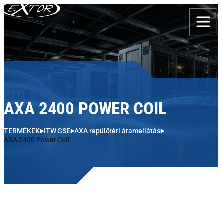
Skip to content
AXA 2400 POWER COIL
TERMÉKEK
ITW GSE
AXA repülőtéri áramellátás
AXA 2400 Power Coil