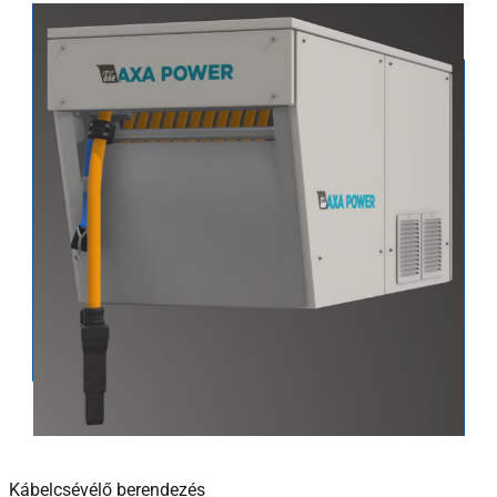
Kábelcsévélő berendezés