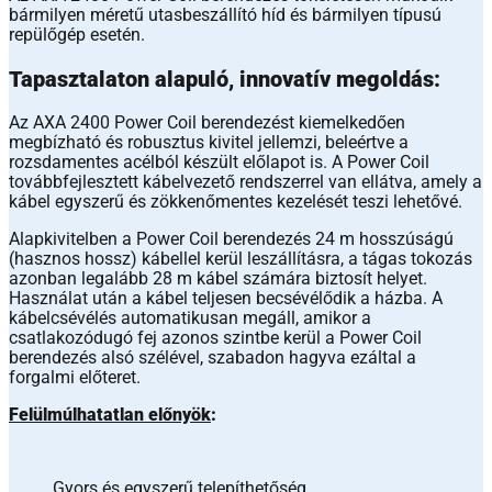
bármilyen méretű utasbeszállító híd és bármilyen típusú
repülőgép esetén.
Tapasztalaton alapuló, innovatív megoldás:
Az AXA 2400 Power Coil berendezést kiemelkedően
megbízható és robusztus kivitel jellemzi, beleértve a
rozsdamentes acélból készült előlapot is. A Power Coil
továbbfejlesztett kábelvezető rendszerrel van ellátva, amely a
kábel egyszerű és zökkenőmentes kezelését teszi lehetővé.
Alapkivitelben a Power Coil berendezés 24 m hosszúságú
(hasznos hossz) kábellel kerül leszállításra, a tágas tokozás
azonban legalább 28 m kábel számára biztosít helyet.
Használat után a kábel teljesen becsévélődik a házba. A
kábelcsévélés automatikusan megáll, amikor a
csatlakozódugó fej azonos szintbe kerül a Power Coil
berendezés alsó szélével, szabadon hagyva ezáltal a
forgalmi előteret.
Felülmúlhatatlan előnyök
:
Gyors és egyszerű telepíthetőség