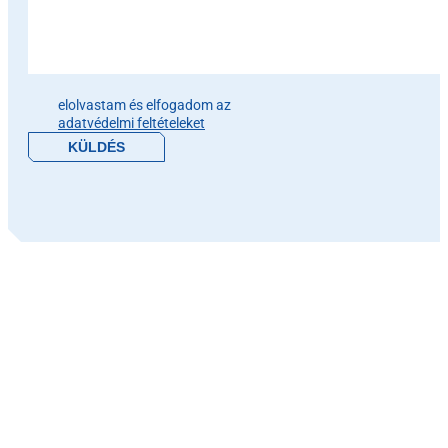
Please leave this field empty.
elolvastam és elfogadom az
adatvédelmi feltételeket