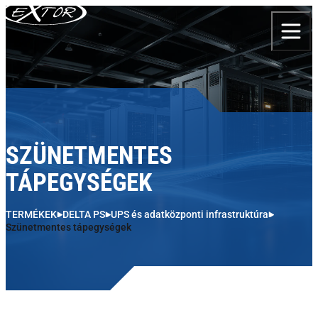
Skip to content
SZÜNETMENTES
TÁPEGYSÉGEK
TERMÉKEK
DELTA PS
UPS és adatközponti infrastruktúra
Szünetmentes tápegységek