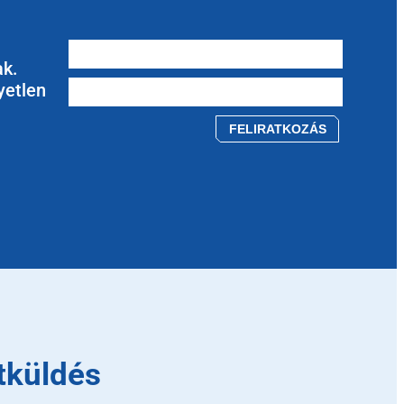
ak.
yetlen
Please leave this field empty.
tküldés