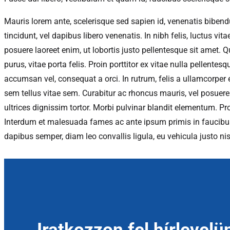
Mauris lorem ante, scelerisque sed sapien id, venenatis bibend
tincidunt, vel dapibus libero venenatis. In nibh felis, luctus vita
posuere laoreet enim, ut lobortis justo pellentesque sit amet.
purus, vitae porta felis. Proin porttitor ex vitae nulla pellente
accumsan vel, consequat a orci. In rutrum, felis a ullamcorper 
sem tellus vitae sem. Curabitur ac rhoncus mauris, vel posuere n
ultrices dignissim tortor. Morbi pulvinar blandit elementum. Pro
Interdum et malesuada fames ac ante ipsum primis in faucibus
dapibus semper, diam leo convallis ligula, eu vehicula justo nis
Iratkozzon fel hírlevelü