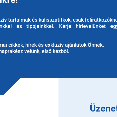
ív tartalmak és kulisszatitkok, csak feliratkozókn
kkel és tippjeinkkel. Kérje hírlevelünket eg
ai cikkek, hírek és exkluzív ajánlatok Önnek.
naprakész velünk, első kézből.
Üzene