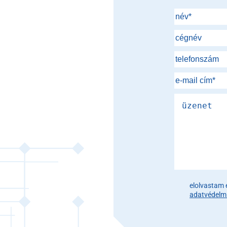
Please leave th
elolvastam 
adatvédelmi 