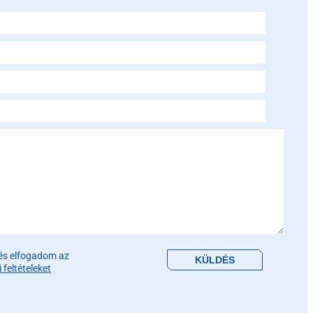
is field empty.
és elfogadom az
feltételeket