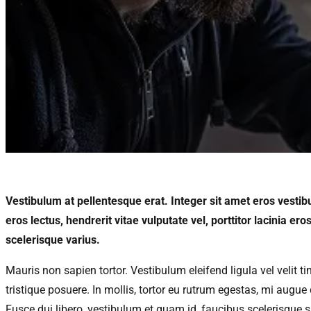
Vestibulum at pellentesque erat. Integer sit amet eros vestib
eros lectus, hendrerit vitae vulputate vel, porttitor lacinia e
scelerisque varius.
Mauris non sapien tortor. Vestibulum eleifend ligula vel velit 
tristique posuere. In mollis, tortor eu rutrum egestas, mi augue
Fusce dui libero, vestibulum et quam id, faucibus scelerisque 