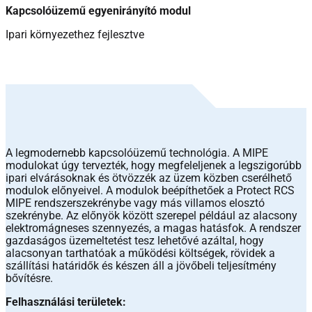
Kapcsolóüzemű egyenirányító modul
Ipari környezethez fejlesztve
A legmodernebb kapcsolóüzemű technológia. A MIPE
modulokat úgy tervezték, hogy megfeleljenek a legszigorúbb
ipari elvárásoknak és ötvözzék az üzem közben cserélhető
modulok előnyeivel. A modulok beépíthetőek a Protect RCS
MIPE rendszerszekrénybe vagy más villamos elosztó
szekrénybe. Az előnyök között szerepel például az alacsony
elektromágneses szennyezés, a magas hatásfok. A rendszer
gazdaságos üzemeltetést tesz lehetővé azáltal, hogy
alacsonyan tarthatóak a működési költségek, rövidek a
szállítási határidők és készen áll a jövőbeli teljesítmény
bővítésre.
Felhasználási területek: