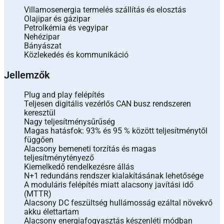
Villamosenergia termelés szállítás és elosztás
Olajipar és gázipar
Petrolkémia és vegyipar
Nehézipar
Bányászat
Közlekedés és kommunikáció
Jellemzők
Plug and play felépítés
Teljesen digitális vezérlős CAN busz rendszeren
keresztül
Nagy teljesítménysűrűség
Magas hatásfok: 93% és 95 % között teljesítménytől
függően
Alacsony bemeneti torzítás és magas
teljesítménytényező
Kiemelkedő rendelkezésre állás
N+1 redundáns rendszer kialakításának lehetősége
A moduláris felépítés miatt alacsony javítási idő
(MTTR)
Alacsony DC feszültség hullámosság ezáltal növekvő
akku élettartam
Alacsony energiafogyasztás készenléti módban